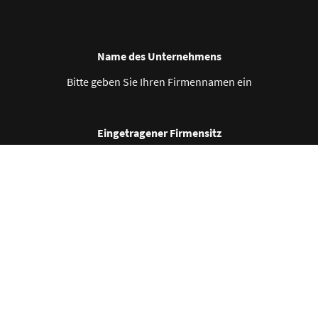
Name des Unternehmens
Bitte geben Sie Ihren Firmennamen ein
Eingetragener Firmensitz
Bitte geben Sie Ihren eingetragenen Firmensitz ein
Kontaktinformationen
Bitte geben Sie Ihre Kontaktdaten ein
Geschäfts-ID-Nr.
Bitte geben Sie Ihre Geschäftsnummer ein